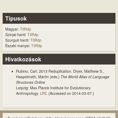
Típusok
Magyar:
TtlRdp
Szinjai hanti:
TtlRdp
Szurguti hanti:
TtlRdp
Északi manysi:
TtlRdp
Hivatkozások
Rubino, Carl. 2013
Reduplication
. Dryer, Matthew S.,
Haspelmath, Martin (eds.)
The World Atlas of Language
Structures Online
Leipzig: Max Planck Institute for Evolutionary
Anthropology.
URL
(Accessed on 2014-03-07.)