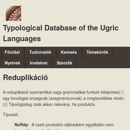
Ugrás
a
tartalomra
Typological Database of the Ugric
Languages
M
Főoldal
Tudnivalók
Keresés
Témakörök
a
Nyelvek
Irodalom
Szerzők
i
Reduplikáció
n
m
A reduplikáció szemantikai vagy grammatikai funkció kifejezése
[1]
e
egy fonológiai anyagnak (szegmentumnak) a megismétlése révén.
n
[2]
Tipológiailag csak akkor releváns, ha produktív.
u
Típusok:
NoRdp
: A nyelv produktív eljárásként egyáltalán nem