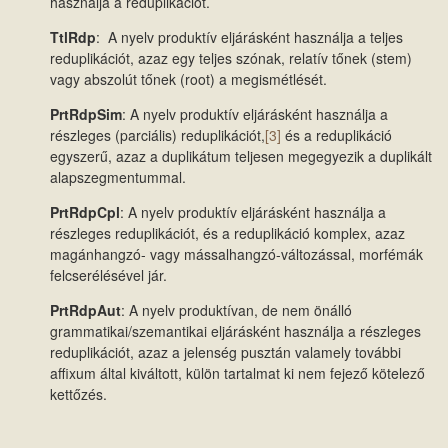
használja a reduplikációt.
TtlRdp
: A nyelv produktív eljárásként használja a teljes
reduplikációt, azaz egy teljes szónak, relatív tőnek (stem)
vagy abszolút tőnek (root) a megismétlését.
PrtRdpSim
: A nyelv produktív eljárásként használja a
részleges (parciális) reduplikációt,
[3]
és a reduplikáció
egyszerű, azaz a duplikátum teljesen megegyezik a duplikált
alapszegmentummal.
PrtRdpCpl
: A nyelv produktív eljárásként használja a
részleges reduplikációt, és a reduplikáció komplex, azaz
magánhangzó- vagy mássalhangzó-változással, morfémák
felcserélésével jár.
PrtRdpAut
: A nyelv produktívan, de nem önálló
grammatikai/szemantikai eljárásként használja a részleges
reduplikációt, azaz a jelenség pusztán valamely további
affixum által kiváltott, külön tartalmat ki nem fejező kötelező
kettőzés.