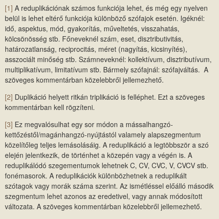
[1]
A reduplikációnak számos funkciója lehet, és még egy nyelven
belül is lehet eltérő funkciója különböző szófajok esetén. Igéknél:
idő, aspektus, mód, gyakorítás, műveltetés, visszahatás,
kölcsönösség stb. Főneveknél szám, eset, disztributivitás,
határozatlanság, reciprocitás, méret (nagyítás, kicsinyítés),
asszociált minőség stb. Számneveknél: kollektívum, disztributívum,
multiplikatívum, limitatívum stb. Bármely szófajnál: szófajváltás. A
szöveges kommentárban közelebbről jellemezhető.
[2]
Duplikáció helyett ritkán triplikáció is felléphet. Ezt a szöveges
kommentárban kell rögzíteni.
[3]
Ez megvalósulhat egy sor módon a mássalhangzó-
kettőzéstől/magánhangzó-nyújtástól valamely alapszegmentum
közelítőleg teljes lemásolásáig. A reduplikáció a legtöbbször a szó
elején jelentkezik, de történhet a közepén vagy a végén is. A
reduplikálódó szegementumok lehetnek C, CV, CVC, V, CVCV stb.
fonémasorok. A reduplikációk különbözhetnek a reduplikált
szótagok vagy morák száma szerint. Az ismétléssel előálló második
szegmentum lehet azonos az eredetivel, vagy annak módosított
változata. A szöveges kommentárban közelebbről jellemezhető.