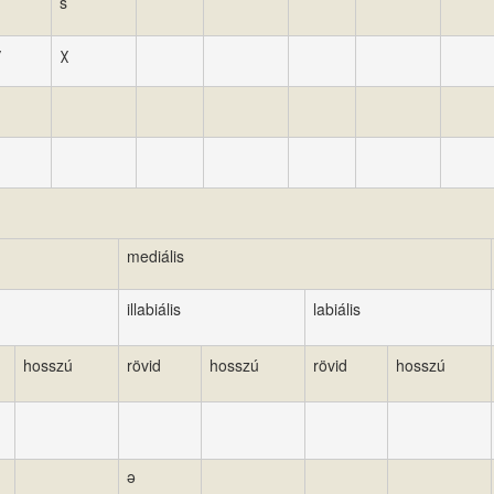
ś
γ
χ
mediális
illabiális
labiális
hosszú
rövid
hosszú
rövid
hosszú
ə