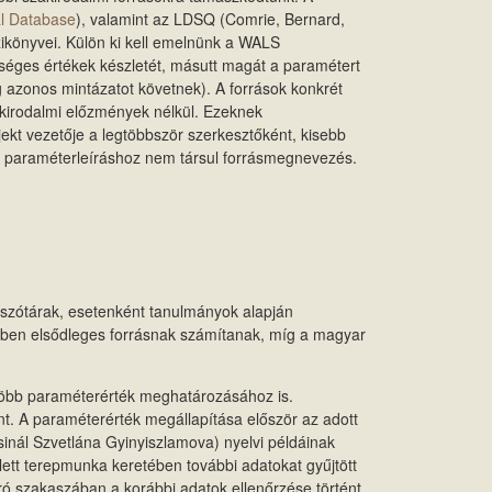
al Database
), valamint az LDSQ (Comrie, Bernard,
ézikönyvei. Külön ki kell emelnünk a WALS
tséges értékek készletét, másutt magát a paramétert
g azonos mintázatot követnek). A források konkrét
akirodalmi előzmények nélkül. Ezeknek
jekt vezetője a legtöbbször szerkesztőként, kisebb
a paraméterleíráshoz nem társul forrásmegnevezés.
, szótárak, esetenként tanulmányok alapján
ében elsődleges forrásnak számítanak, míg a magyar
 több paraméterérték meghatározásához is.
t. A paraméterérték megállapítása először az adott
sinál Szvetlána Gyinyiszlamova) nyelvi példáinak
olett terepmunka keretében további adatokat gyűjtött
ró szakaszában a korábbi adatok ellenőrzése történt