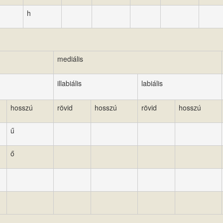
h
mediális
illabiális
labiális
hosszú
rövid
hosszú
rövid
hosszú
ű
ő