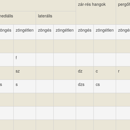
zár-rés hangok
pergő
ediális
laterális
zöngés
zöngétlen
zöngés
zöngétlen
zöngés
zöngétlen
zöngé
f
sz
dz
c
r
s
s
dzs
cs