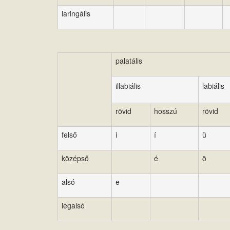
laringális
palatális
illabiális
labiális
rövid
hosszú
rövid
felső
i
í
ü
középső
é
ö
alsó
e
legalsó