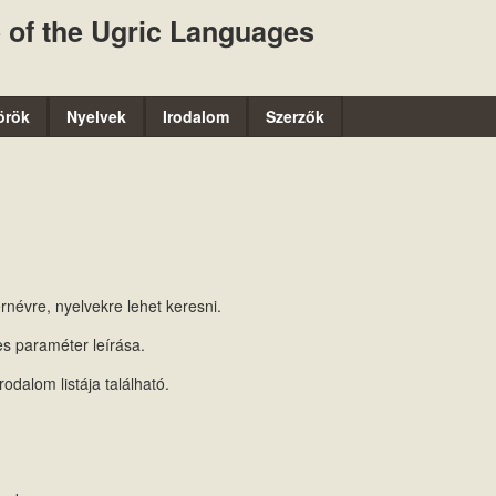
Ugrás
 of the Ugric Languages
a
tartalomra
örök
Nyelvek
Irodalom
Szerzők
évre, nyelvekre lehet keresni.
s paraméter leírása.
odalom listája található.