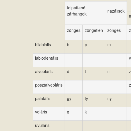
felpattanó
nazálisok
zárhangok
m
zöngés
zöngétlen
zöngés
bilabiális
b
p
m
labiodentális
v
alveoláris
d
t
n
z
posztalveoláris
z
palatális
gy
ty
ny
veláris
g
k
uvuláris