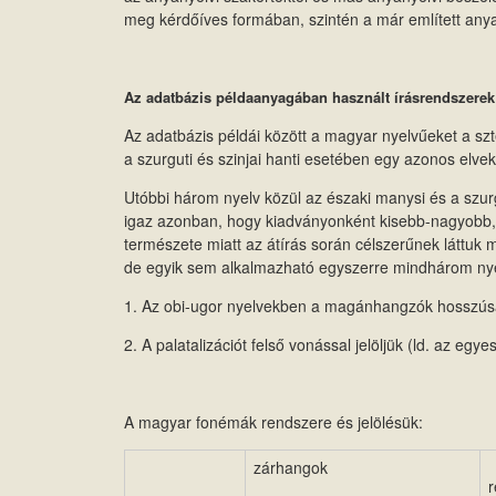
meg kérdőíves formában, szintén a már említett any
Az adatbázis példaanyagában használt írásrendszerek
Az adatbázis példái között a magyar nyelvűeket a szt
a szurguti és szinjai hanti esetében egy azonos elve
Utóbbi három nyelv közül az északi manysi és a szurgu
igaz azonban, hogy kiadványonként kisebb-nagyobb, r
természete miatt az átírás során célszerűnek láttuk m
de egyik sem alkalmazható egyszerre mindhárom nyelvre
1. Az obi-ugor nyelvekben a magánhangzók hosszúságát 
2. A palatalizációt felső vonással jelöljük (ld. az egy
A magyar fonémák rendszere és jelölésük:
zárhangok