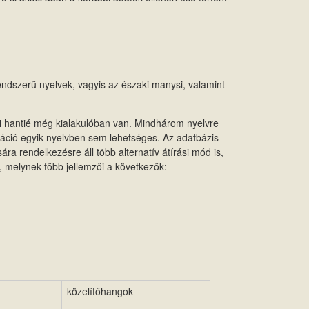
rendszerű nyelvek, vagyis az északi manysi, valamint
njai hantié még kialakulóban van. Mindhárom nyelvre
ráció egyik nyelvben sem lehetséges. Az adatbázis
ára rendelkezésre áll több alternatív átírási mód is,
i, melynek főbb jellemzői a következők:
közelítőhangok