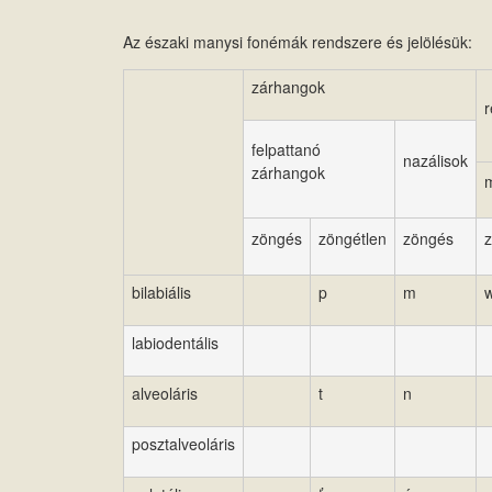
Az északi manysi fonémák rendszere és jelölésük:
zárhangok
felpattanó
nazálisok
zárhangok
m
zöngés
zöngétlen
zöngés
bilabiális
p
m
labiodentális
alveoláris
t
n
posztalveoláris