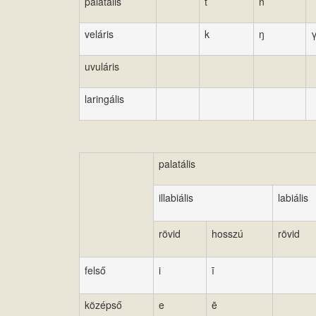
palatális
ť
ń
veláris
k
ŋ
uvuláris
laringális
palatális
illabiális
labiális
rövid
hosszú
rövid
felső
i
ī
középső
e
ē