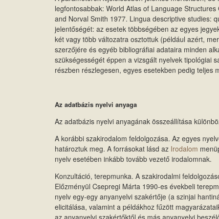
legfontosabbak: World Atlas of Language Structures
and Norval Smith 1977. Lingua descriptive studies: q
jelentőségét: az esetek többségében az egyes jegyek
két vagy több változatra osztottuk (például azért, m
szerzőjére és egyéb bibliográfiai adataira minden a
szükségességét éppen a vizsgált nyelvek tipológiai s
részben részlegesen, egyes esetekben pedig teljes 
Az adatbázis nyelvi anyaga
Az adatbázis nyelvi anyagának összeállítása különböz
A korábbi szakirodalom feldolgozása. Az egyes nyelve
határoztuk meg. A forrásokat lásd az
Irodalom
menüpo
nyelv esetében inkább tovább vezető irodalomnak.
Konzultáció, terepmunka. A szakirodalmi feldolgozás
Előzményül Csepregi Márta 1990-es évekbeli terepmun
nyelv egy-egy anyanyelvi szakértője (a szinjai hanti
elicitálása, valamint a példákhoz fűzött magyarázatai
az anyanyelvi szakértőktől és más anyanyelvi beszél