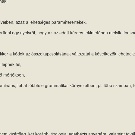
nak:
lveiben, azaz a lehetséges paraméterértékek.
eríteni egy nyelvről, hogy az az adott kérdés tekintetében melyik típusba
kkor a kódok az összekapcsolásának változatai a következők lehetnek:
 lépnek fel,
nlő mértékben,
eg domináns, tehát többféle grammatikai környezetben, pl. több számban, 
em kizárólag, két korábbi tipológiai adatbázis anyagára, valamint tov