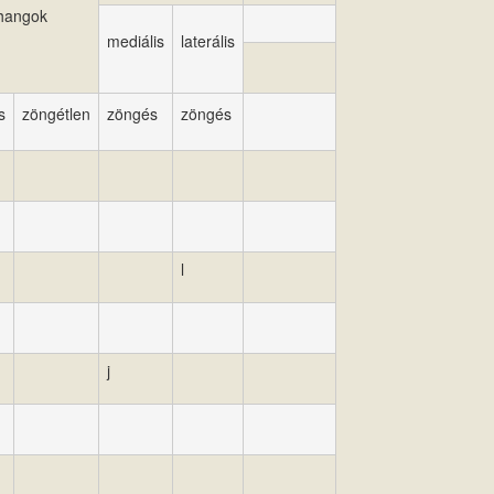
hangok
mediális
laterális
s
zöngétlen
zöngés
zöngés
l
j