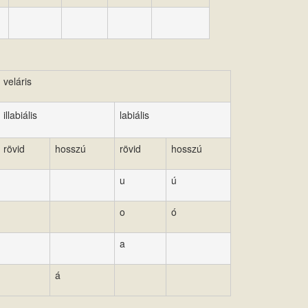
veláris
illabiális
labiális
rövid
hosszú
rövid
hosszú
u
ú
o
ó
a
á