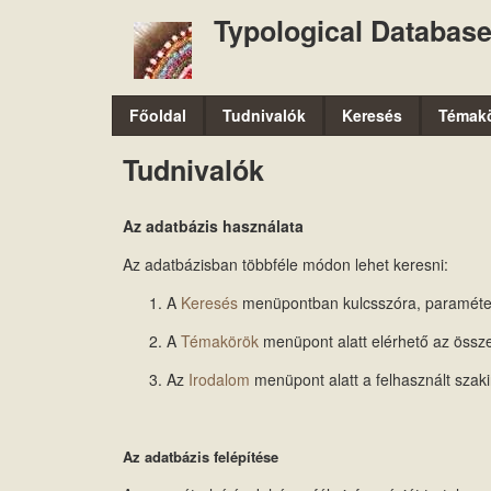
Typological Database
M
Főoldal
Tudnivalók
Keresés
Témak
a
Tudnivalók
i
n
Az adatbázis használata
m
Az adatbázisban többféle módon lehet keresni:
e
A
Keresés
menüpontban kulcsszóra, paramétern
n
A
Témakörök
menüpont alatt elérhető az össze
u
Az
Irodalom
menüpont alatt a felhasznált szakir
Az adatbázis felépítése