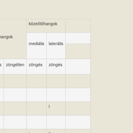
közelítőhangok
hangok
mediális
laterális
s
zöngétlen
zöngés
zöngés
l