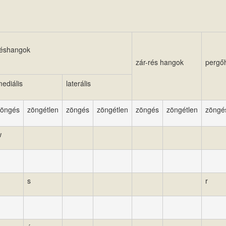
réshangok
zár-rés hangok
pergő
ediális
laterális
zöngés
zöngétlen
zöngés
zöngétlen
zöngés
zöngétlen
zöngé
w
s
r