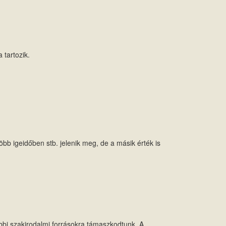
 tartozik.
több igeidőben stb. jelenik meg, de a másik érték is
ábbi szakirodalmi forrásokra támaszkodtunk. A