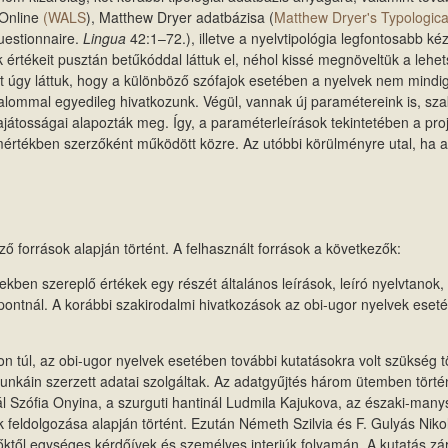
 Online
(WALS
), Matthew Dryer adatbázisa (
Matthew Dryer's Typologic
uestionnaire.
Lingua
42:1–72.), illetve a nyelvtipológia legfontosabb k
 értékeit pusztán betűkóddal láttuk el, néhol kissé megnöveltük a lehe
ert úgy láttuk, hogy a különböző szófajok esetében a nyelvek nem mindi
lkalommal egyedileg hivatkozunk. Végül, vannak új paramétereink is, sz
ajátosságai alapozták meg. Így, a paraméterleírások tekintetében a pro
mértékben szerzőként működött közre. Az utóbbi körülményre utal, ha 
ő források alapján történt. A felhasznált források a következők:
kben szereplő értékek egy részét általános leírások, leíró nyelvtanok
ntnál. A korábbi szakirodalmi hivatkozások az obi-ugor nyelvek eset
on túl, az obi-ugor nyelvek esetében további kutatásokra volt szükség
káin szerzett adatai szolgáltak. Az adatgyűjtés három ütemben történ
nál Szófia Onyina, a szurguti hantinál Ludmila Kajukova, az északi-many
k feldolgozása alapján történt. Ezután Németh Szilvia és F. Gulyás Nik
őktől egységes kérdőívek és személyes interjúk folyamán. A kutatás zá