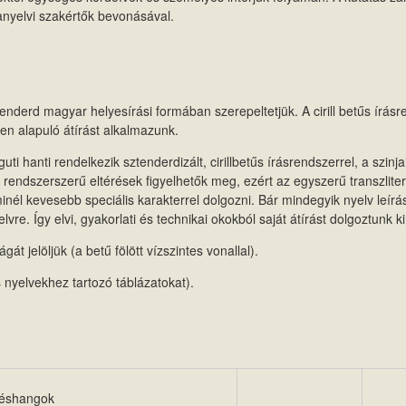
anyelvi szakértők bevonásával.
enderd magyar helyesírási formában szerepeltetjük. A cirill betűs írás
ken alapuló átírást alkalmazunk.
ti hanti rendelkezik sztenderdizált, cirillbetűs írásrendszerrel, a szi
endszerszerű eltérések figyelhetők meg, ezért az egyszerű transzlite
inél kevesebb speciális karakterrel dolgozni. Bár mindegyik nyelv leírás
. Így elvi, gyakorlati és technikai okokból saját átírást dolgoztunk k
jelöljük (a betű fölött vízszintes vonallal).
es nyelvekhez tartozó táblázatokat).
réshangok