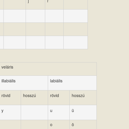
j
l'
veláris
illabiális
labiális
rövid
hosszú
rövid
hosszú
y
u
ū
o
ō