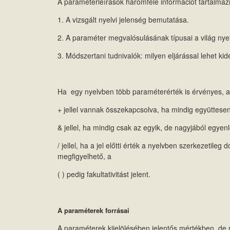
A paraméterleírások háromféle információt tartalmaz
1. A vizsgált nyelvi jelenség bemutatása.
2. A paraméter megvalósulásának típusai a világ nye
3. Módszertani tudnivalók: milyen eljárással lehet kid
Ha egy nyelvben több paraméterérték is érvényes, a
+ jellel vannak összekapcsolva, ha mindig együttesen
& jellel, ha mindig csak az egyik, de nagyjából egye
/ jellel, ha a jel előtti érték a nyelvben szerkezetil
megfigyelhető, a
​( ) pedig fakultativitást jelent.
A paraméterek forrásai
A paraméterek kijelölésében jelentős mértékben, de n