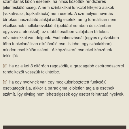
számítanak külön esetnek, ha nincs közöttük rendszeres
jelentéskülönbség. A nem szintaktikai funkciót kifejező alakok
(vokatívusz, topikalizáció) nem esetek. A személyes névmás
birtokos használatú alakjai addig esetek, amíg formálisan nem
viselkednek melléknevekként (például nemben és számban
egyezve a birtokkal), ez utóbbi esetben valójában birtokos
névmásokkal van dolgunk. Esethalmozásnál (egyes nyelvekben
több funkcionálisan elkülönülő eset is lehet egy szóalakban)
minden eset külön számít. A képzőszerű eseteket képzőnek
tekintjük.
[2]
Ha ez a kettő eltérően ragozódik, a gazdagabb esetrendszerrel
rendelkezőt vesszük tekintetbe.
[3]
Ha egy nyelvnek van egy megkülönböztetett funkciójú
esetkategóriája, akkor a paradigma jelöletlen tagja is esetnek
számít. Így elvileg nem lehetségesek egy esetet felmutató nyelvek.