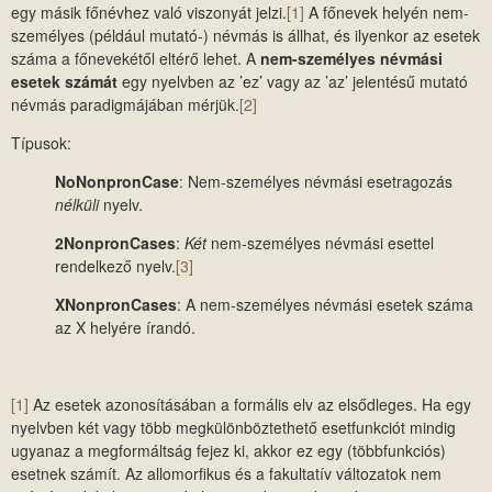
egy másik főnévhez való viszonyát jelzi.
[1]
A főnevek helyén nem-
személyes (például mutató-) névmás is állhat, és ilyenkor az esetek
száma a főnevekétől eltérő lehet. A
nem-személyes névmási
esetek számát
egy nyelvben az ’ez’ vagy az ’az’ jelentésű mutató
névmás paradigmájában mérjük.
[2]
Típusok:
NoNonpronCase
: Nem-személyes névmási esetragozás
nélküli
nyelv.
2NonpronCases
:
Két
nem-személyes névmási esettel
rendelkező nyelv.
[3]
XNonpronCases
: A nem-személyes névmási esetek száma
az X helyére írandó.
[1]
Az esetek azonosításában a formális elv az elsődleges. Ha egy
nyelvben két vagy több megkülönböztethető esetfunkciót mindig
ugyanaz a megformáltság fejez ki, akkor ez egy (többfunkciós)
esetnek számít. Az allomorfikus és a fakultatív változatok nem