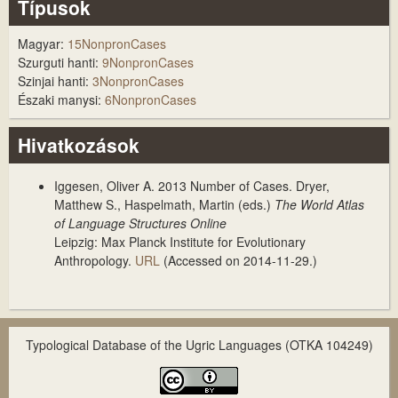
Típusok
Magyar:
15NonpronCases
Szurguti hanti:
9NonpronCases
Szinjai hanti:
3NonpronCases
Északi manysi:
6NonpronCases
Hivatkozások
Iggesen, Oliver A. 2013
Number of Cases
. Dryer,
Matthew S., Haspelmath, Martin (eds.)
The World Atlas
of Language Structures Online
Leipzig: Max Planck Institute for Evolutionary
Anthropology.
URL
(Accessed on 2014-11-29.)
Typological Database of the Ugric Languages (OTKA 104249)