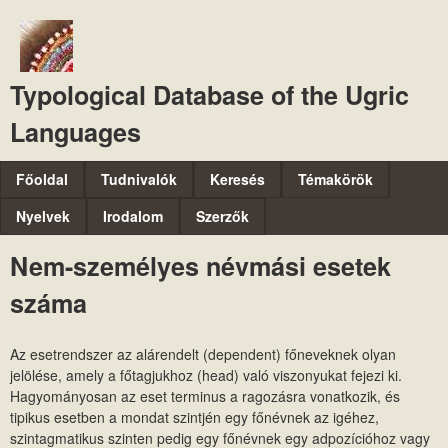
Ugrás
a
tartalomra
Typological Database of the Ugric
Languages
M
Főoldal
Tudnivalók
Keresés
Témakörök
a
Nyelvek
Irodalom
Szerzők
i
Nem-személyes névmási esetek
n
száma
m
e
Az esetrendszer az alárendelt (dependent) főneveknek olyan
n
jelölése, amely a főtagjukhoz (head) való viszonyukat fejezi ki.
u
Hagyományosan az eset terminus a ragozásra vonatkozik, és
tipikus esetben a mondat szintjén egy főnévnek az igéhez,
szintagmatikus szinten pedig egy főnévnek egy adpozícióhoz vagy