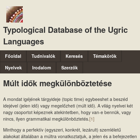
Ugrás
a
tartalomra
Typological Database of the Ugric
Languages
M
Főoldal
Tudnivalók
Keresés
Témakörök
a
Nyelvek
Irodalom
Szerzők
i
Múlt idők megkülönböztetése
n
m
A mondat igéjének tárgyideje (topic time) egybeeshet a beszéd
e
idejével (jelen idő) vagy megelőzheti (múlt idő). A világ nyelvei két
n
nagy csoportot képeznek atekintetben, hogy van-e bennük, vagy
nincs, ilyen grammatikai megkülönböztetés.
[1]
u
Minthogy a perfektív (egyszeri, konkrét, lezárult) szemléletű
alakokat általában a múltra vonatkoztatjuk, a jelen és a befejezetlen