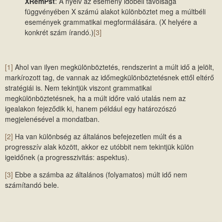
XRemPst
: A nyelv az esemény időbeli távolsága
függvényében X számú alakot különböztet meg a múltbéli
események grammatikai megformálására. (X helyére a
konkrét szám írandó.)
[3]
[1]
Ahol van ilyen megkülönböztetés, rendszerint a múlt idő a jelölt,
markírozott tag, de vannak az időmegkülönböztetésnek ettől eltérő
stratégiái is. Nem tekintjük viszont grammatikai
megkülönböztetésnek, ha a múlt időre való utalás nem az
igealakon fejeződik ki, hanem például egy határozószó
megjelenésével a mondatban.
[2]
Ha van különbség az általános befejezetlen múlt és a
progresszív alak között, akkor ez utóbbit nem tekintjük külön
igeidőnek (a progresszivitás: aspektus).
[3]
Ebbe a számba az általános (folyamatos) múlt idő nem
számítandó bele.