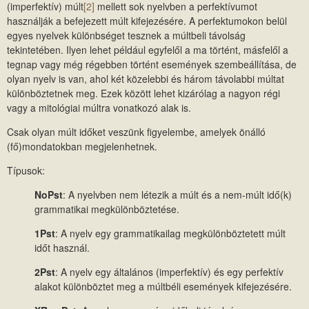
(imperfektív) múlt
[2]
mellett sok nyelvben a perfektívumot
használják a befejezett múlt kifejezésére. A perfektumokon belül
egyes nyelvek különbséget tesznek a múltbeli távolság
tekintetében. Ilyen lehet például egyfelől a ma történt, másfelől a
tegnap vagy még régebben történt események szembeállítása, de
olyan nyelv is van, ahol két közelebbi és három távolabbi múltat
különböztetnek meg. Ezek között lehet kizárólag a nagyon régi
vagy a mitológiai múltra vonatkozó alak is.
Csak olyan múlt időket veszünk figyelembe, amelyek önálló
(fő)mondatokban megjelenhetnek.
Típusok:
NoPst
: A nyelvben nem létezik a múlt és a nem-múlt idő(k)
grammatikai megkülönböztetése.
1Pst
: A nyelv egy grammatikailag megkülönböztetett múlt
időt használ.
2Pst
: A nyelv egy általános (imperfektív) és egy perfektív
alakot különböztet meg a múltbéli események kifejezésére.