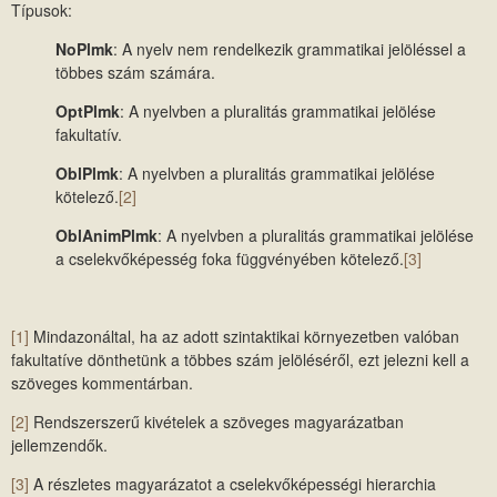
Típusok:
NoPlmk
: A nyelv nem rendelkezik grammatikai jelöléssel a
többes szám számára.
OptPlmk
: A nyelvben a pluralitás grammatikai jelölése
fakultatív.
OblPlmk
: A nyelvben a pluralitás grammatikai jelölése
kötelező.
[2]
OblAnimPlmk
: A nyelvben a pluralitás grammatikai jelölése
a cselekvőképesség foka függvényében kötelező.
[3]
[1]
Mindazonáltal, ha az adott szintaktikai környezetben valóban
fakultatíve dönthetünk a többes szám jelöléséről, ezt jelezni kell a
szöveges kommentárban.
[2]
Rendszerszerű kivételek a szöveges magyarázatban
jellemzendők.
[3]
A részletes magyarázatot a cselekvőképességi hierarchia