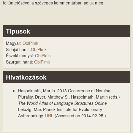
feltüntetésével a szöveges kommentárban adjuk meg.
Típusok
Magyar:
OblPlmk
Szinjai hanti:
OblPlmk
Északi manysi:
OblPlmk
Szurguti hanti:
OblPlmk
Hivatkozások
Haspelmath, Martin. 2013
Occurrence of Nominal
Plurality
. Dryer, Matthew S., Haspelmath, Martin (eds.)
The World Atlas of Language Structures Online
Leipzig: Max Planck Institute for Evolutionary
Anthropology.
URL
(Accessed on 2014-02-25.)