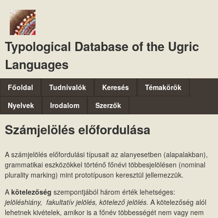
Ugrás
a
tartalomra
Typological Database of the Ugric
Languages
M
Főoldal
Tudnivalók
Keresés
Témakörök
a
Nyelvek
Irodalom
Szerzők
i
Számjelölés előfordulása
n
m
A számjelölés előfordulási típusait az alanyesetben (alapalakban),
e
grammatikai eszközökkel történő főnévi többesjelölésen (nominal
n
plurality marking) mint prototípuson keresztül jellemezzük.
u
A
kötelezőség
szempontjából három érték lehetséges:
jelöléshiány, fakultatív jelölés, kötelező jelölés.
A kötelezőség alól
lehetnek kivételek, amikor is a főnév többességét nem vagy nem