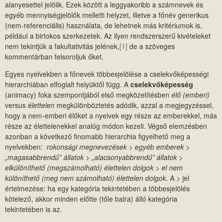
alanyesettel jelölik. Ezek között a leggyakoribb a számnevek és
egyéb mennyiségjelölők melletti helyzet, illetve a főnév generikus
(nem-referenciális) használata, de lehetnek más kritériumok is,
például a birtokos szerkezetek. Az ilyen rendszerszerű kivételeket
nem tekintjük a fakultativitás jelének,
[1]
de a szöveges
kommentárban felsoroljuk őket.
Egyes nyelvekben a főnevek többesjelölése a cselekvőképességi
hierarchiában elfoglalt helyüktől függ. A
cselekvőképesség
(animacy) foka szempontjából első megközelítésben
élő (emberi)
versus
élettelen
megkülönböztetés adódik, azzal a megjegyzéssel,
hogy a nem-emberi élőket a nyelvek egy része az emberekkel, más
része az élettelenekkel analóg módon kezeli. Végső elemzésben
azonban a következő finomabb hierarchia figyelhető meg a
nyelvekben:
rokonsági megnevezések > egyéb emberek >
„magasabbrendű” állatok > „alacsonyabbrendű” állatok >
elkülöníthető (megszámolható) élettelen dolgok > el nem
különíthető (meg nem számolható) élettelen dolgok
. A > jel
értelmezése: ha egy kategória tekintetében a többesjelölés
kötelező, akkor minden előtte (tőle balra) álló kategória
tekintetében is az.