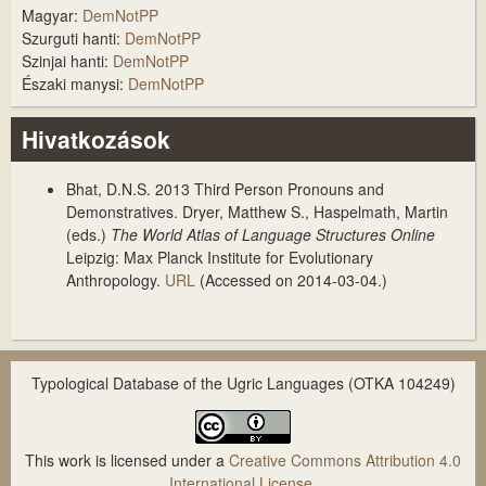
Magyar:
DemNotPP
Szurguti hanti:
DemNotPP
Szinjai hanti:
DemNotPP
Északi manysi:
DemNotPP
Hivatkozások
Bhat, D.N.S. 2013
Third Person Pronouns and
Demonstratives
. Dryer, Matthew S., Haspelmath, Martin
(eds.)
The World Atlas of Language Structures Online
Leipzig: Max Planck Institute for Evolutionary
Anthropology.
URL
(Accessed on 2014-03-04.)
Typological Database of the Ugric Languages (OTKA 104249)
This work is licensed under a
Creative Commons Attribution 4.0
International License
.