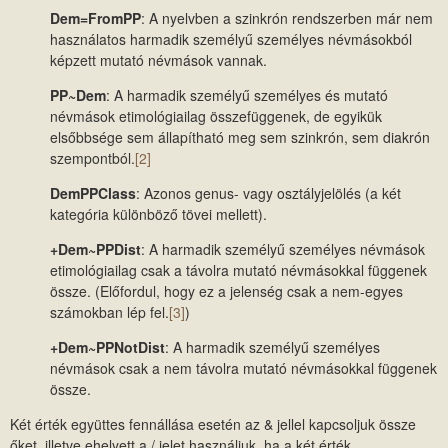
Dem=FromPP
: A nyelvben a szinkrón rendszerben már nem
használatos harmadik személyű személyes névmásokból
képzett mutató névmások vannak.
PP~Dem
: A harmadik személyű személyes és mutató
névmások etimológiailag összefüggenek, de egyikük
elsőbbsége sem állapítható meg sem szinkrón, sem diakrón
szempontból.
[2]
DemPPClass
: Azonos genus- vagy osztályjelölés (a két
kategória különböző tövei mellett).
+Dem~PPDist
: A harmadik személyű személyes névmások
etimológiailag csak a távolra mutató névmásokkal függenek
össze. (Előfordul, hogy ez a jelenség csak a nem-egyes
számokban lép fel.
[3]
)
+Dem~PPNotDist
: A harmadik személyű személyes
névmások csak a nem távolra mutató névmásokkal függenek
össze.
Két érték együttes fennállása esetén az & jellel kapcsoljuk össze
őket, illetve ehelyett a / jelet használjuk, ha a két érték