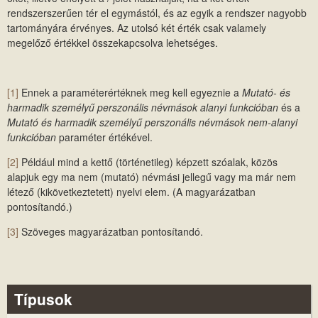
rendszerszerűen tér el egymástól, és az egyik a rendszer nagyobb
tartományára érvényes. Az utolsó két érték csak valamely
megelőző értékkel összekapcsolva lehetséges.
[1]
Ennek a paraméterértéknek meg kell egyeznie a
Mutató- és
harmadik személyű perszonális névmások alanyi funkcióban
és a
Mutató és harmadik személyű perszonális névmások nem-alanyi
funkcióban
paraméter értékével.
[2]
Például mind a kettő (történetileg) képzett szóalak, közös
alapjuk egy ma nem (mutató) névmási jellegű vagy ma már nem
létező (kikövetkeztetett) nyelvi elem. (A magyarázatban
pontosítandó.)
[3]
Szöveges magyarázatban pontosítandó.
Típusok