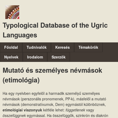
Ugrás
a
tartalomra
Typological Database of the Ugric
Languages
M
Főoldal
Tudnivalók
Keresés
Témakörök
a
Nyelvek
Irodalom
Szerzők
i
Mutató és személyes névmások
n
(etimológia)
m
e
Ha egy nyelvben egyfelől a harmadik személyű személyes
n
névmások (perszonális pronomenek, PP-k), másfelől a mutató
u
névmások (demonstratívumok, Dem) egymástól különböznek,
etimológiai viszonyuk
kétféle lehet:
függetlenek
vagy
összefüggnek
egymással. Ha összefüggők, szinkrón és diakrón