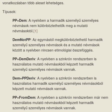
vonatkozásban több aleset lehetséges.
Típusok:
PP=Dem
: A nyelvben a harmadik személyű személyes
névmások nem különböztethetők meg a mutató
névmásoktól.
[1]
DemNotPP
: Az egymástól megkülönböztethető harmadik
személyű személyes névmások és a mutató névmások
között a nyelvben nincsen etimológiai összefüggés.
PP=DemDeriv
: A nyelvben a szinkrón rendszerben is
használatos mutató névmásokból képzett harmadik
személyű személyes névmások vannak.
Dem=PPDeriv
: A nyelvben a szinkrón rendszerben is
használatos harmadik személyű személyes névmásokból
képzett mutató névmások vannak.
PP=FromDem
: A nyelvben a szinkrón rendszerben már nem
használatos mutató névmásokból képzett harmadik
személyű személyes névmások vannak.